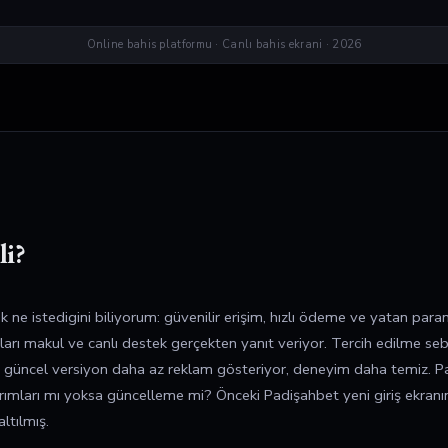
Online bahis platformu · Canlı bahis ekrani · 2026
li?
 ne istedigini biliyorum: güvenilir erişim, hızlı ödeme ve yatan paran
sları makul ve canlı destek gerçekten yanıt veriyor. Tercih edilme seb
la güncel versiyon daha az reklam gösteriyor, deneyim daha temiz. 
ırımları mı yoksa güncelleme mi? Önceki Padişahbet yeni giriş ekran
ltılmış.