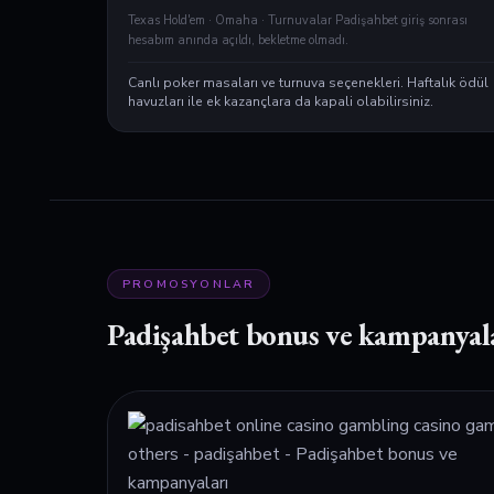
Texas Hold'em · Omaha · Turnuvalar Padişahbet giriş sonrası
hesabım anında açıldı, bekletme olmadı.
Canlı poker masaları ve turnuva seçenekleri. Haftalık ödül
havuzları ile ek kazançlara da kapali olabilirsiniz.
PROMOSYONLAR
Padişahbet bonus ve kampanyal