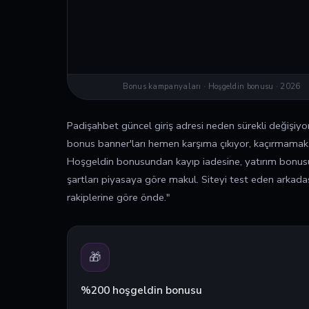
Bonus kampanyaları · Hoşgeldin bonusu · 2026
Padişahbet güncel giriş adresi neden sürekli değişiy
bonus banner'ları hemen karşıma çıkıyor, kaçırmamak i
Hoşgeldin bonusundan kayıp iadesine, yatırım bonusu
şartları piyasaya göre makul. Siteyi test eden arkadasi
rakiplerine göre önde."
🎁
%200 hoşgeldin bonusu