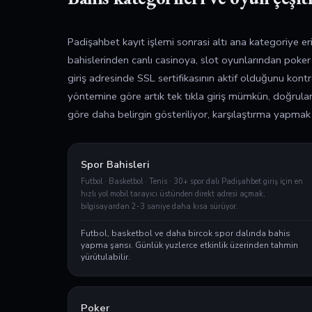
Padişahbet kayıt işlemi sonrasi altı ana kategoriye er
bahislerinden canlı casinoya, slot oyunlarından poke
giriş adresinde SSL sertifikasının aktif olduğunu kont
yöntemine göre artık tek tıkla giriş mümkün, doğrulam
göre daha belirgin gösteriliyor, karşılaştırma yapmak
Spor Bahisleri
Futbol · Basketbol · Tenis · 30+ spor dalı Padişahbet giriş için en
hızlı yol mobil tarayıcı üstünden direkt adresi açmak,
bilgisayardan 2-3 saniye daha kısa sürüyor.
Futbol, basketbol ve daha bircok spor dalında bahis
yapma şansı. Günlük yuzlerce etkinlik üzerinden tahmin
yürütulabilir.
Poker