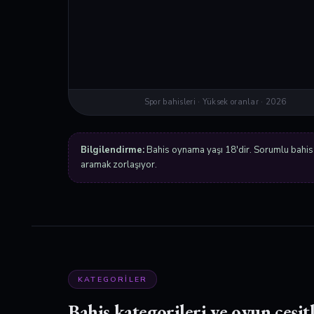
Spor bahisleri · Yüksek oranlar · 2026
Bilgilendirme:
Bahis oynama yaşı 18'dir. Sorumlu bahis i
aramak zorlaşıyor.
KATEGORILER
Bahis kategorileri ve oyun çeşit