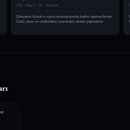
CS2 · Dota 2 · LoL · Valorant
Dünyanin büyük e-spor turnuvalarında bahis yapma fırsatı.
Canlı yayın ve istatistikler üzerinden analiz yapılabilir.
arı