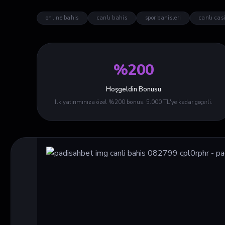
online bahis
canlı bahis
spor bahisleri
canlı cas
%200
Hoşgeldin Bonusu
Ilk yatırımınıza özel %200 bonus. 5.000 TL'ye kadar geçerli.